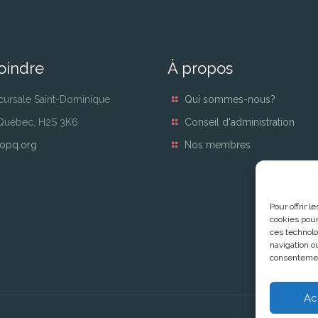
oindre
À propos
cursale Saint-Dominique
Qui sommes-nous?
 Québec, H2S 3K6
Conseil d'administration
opq.org
Nos membres
Pour offrir 
cookies pour
ces technolo
navigation ou
consentement
Ac