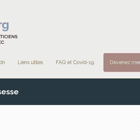
cin
Liens utiles
FAQ et Covid-19
Devenez me
sesse