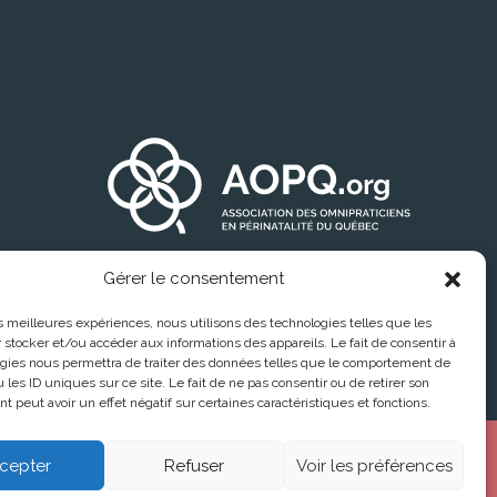
Gérer le consentement
les meilleures expériences, nous utilisons des technologies telles que les
 stocker et/ou accéder aux informations des appareils. Le fait de consentir à
gies nous permettra de traiter des données telles que le comportement de
Trouver un médecin
 les ID uniques sur ce site. Le fait de ne pas consentir ou de retirer son
 peut avoir un effet négatif sur certaines caractéristiques et fonctions.
cepter
Refuser
Voir les préférences