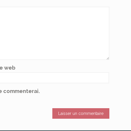
te web
 je commenterai.