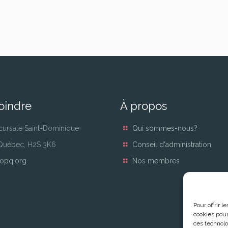
oindre
À propos
cursale Saint-Dominique
Qui sommes-nous?
 Québec, H2S 3K6
Conseil d'administration
opq.org
Nos membres
Pour offrir 
cookies pour
ces technolo