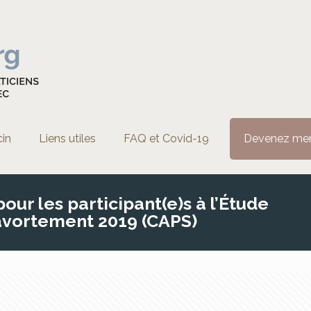
cin
Liens utiles
FAQ et Covid-19
Devenez me
ur les participant(e)s à l’Étude
’avortement 2019 (CAPS)