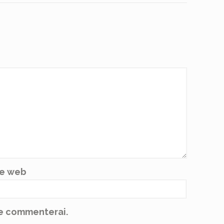
te web
 je commenterai.