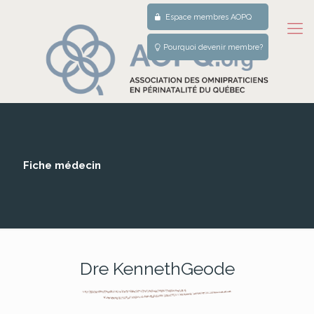
Espace membres AOPQ
Pourquoi devenir membre?
Fiche médecin
Dre KennethGeode