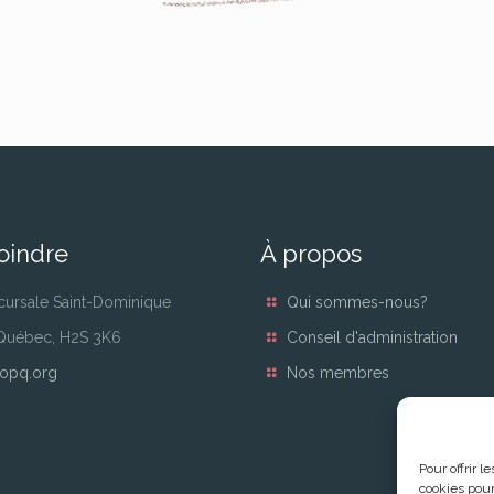
oindre
À propos
cursale Saint-Dominique
Qui sommes-nous?
 Québec, H2S 3K6
Conseil d'administration
opq.org
Nos membres
Pour offrir 
cookies pour