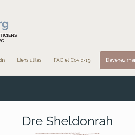
cin
Liens utiles
FAQ et Covid-19
Devenez me
Dre Sheldonrah