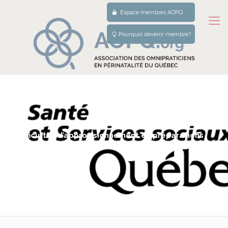
Espace membres AOPQ
Pourquoi devenir membre?
Difficultés d’approvisionnement en préparations
commerciales pour nourrisson fortement
hydrolysées