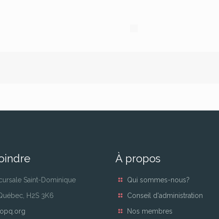
oindre
À propos
cursale Saint-Dominique
Qui sommes-nous?
 Québec, H2S 3K6
Conseil d'administration
opq.org
Nos membres