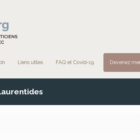
cin
Liens utiles
FAQ et Covid-19
Devenez me
 Laurentides