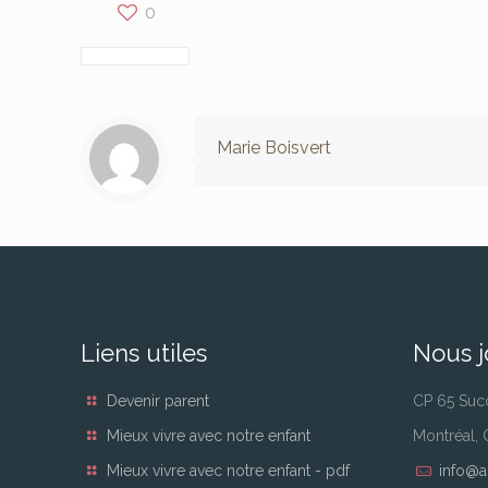
0
Marie Boisvert
Liens utiles
Nous j
Devenir parent
CP 65 Suc
Mieux vivre avec notre enfant
Montréal,
Mieux vivre avec notre enfant - pdf
info@a