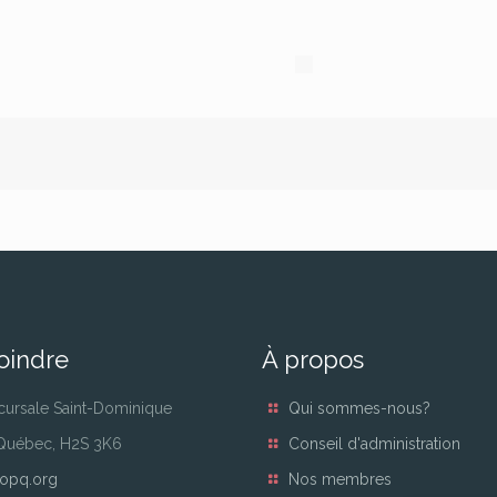
oindre
À propos
cursale Saint-Dominique
Qui sommes-nous?
 Québec, H2S 3K6
Conseil d'administration
opq.org
Nos membres