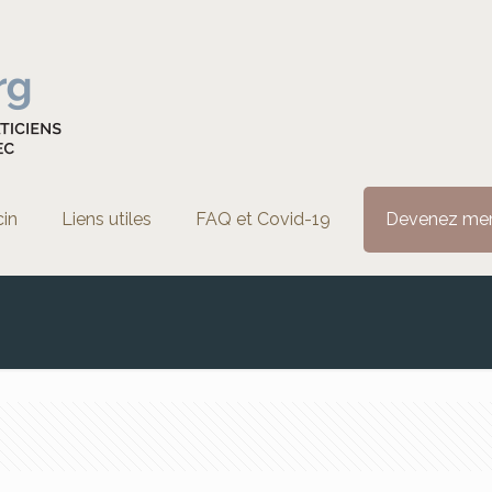
cin
Liens utiles
FAQ et Covid-19
Devenez me