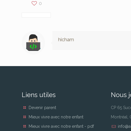
0
hicham
Liens utiles
Nous j
Devenir parent
CP 65 Suc
Mieux vivre avec notre enfant
Montréal,
Mieux vivre avec notre enfant - pdf
info@a